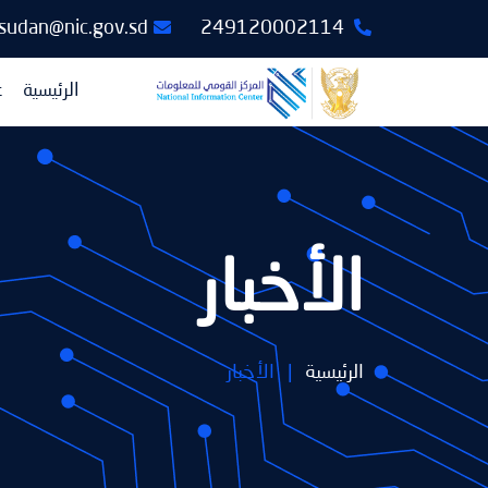
csudan@nic.gov.sd
249120002114
الرئيسية
ع
الأخبار
الرئيسية
|
الأخبار