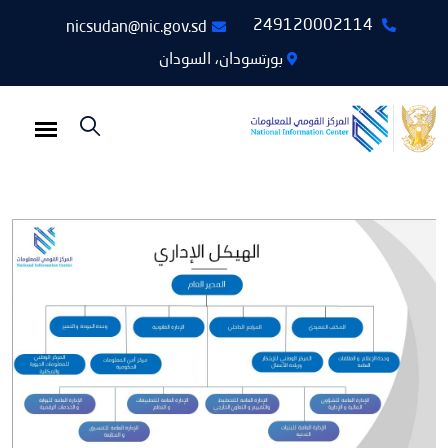
249120002114
nicsudan@nic.gov.sd
بورتسودان، السودان