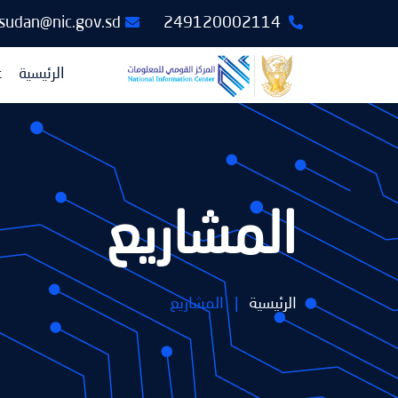
csudan@nic.gov.sd
249120002114
الرئيسية
ع
المشاريع
الرئيسية
|
المشاريع