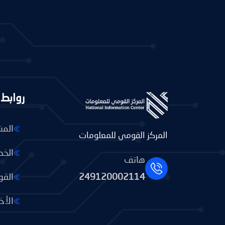
روابط
المش
المركز القومي للمعلومات
الخد
هاتف
القو
249120002114
الأخب